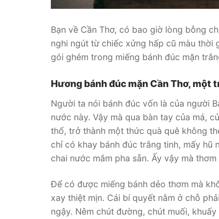
Bạn về Cần Thơ, có bao giờ lòng bỗng ch
nghi ngút từ chiếc xửng hấp cũ màu thời
gói ghém trong miếng bánh đúc mặn trắn
Hương bánh đúc mặn Cần Thơ, một t
Người ta nói bánh đúc vốn là của người 
nước này. Vậy mà qua bàn tay của má, củ
thổ, trở thành một thức quà quê không t
chỉ có khay bánh đúc trắng tinh, mấy hũ 
chai nước mắm pha sẵn. Ấy vậy mà thơm
Để có được miếng bánh dẻo thơm mà khôn
xay thiệt mịn. Cái bí quyết nằm ở chỗ phả
ngậy. Nêm chút đường, chút muối, khuấy c