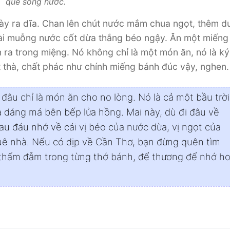
quê sông nước.
bày ra dĩa. Chan lên chút nước mắm chua ngọt, thêm d
 vài muỗng nước cốt dừa thắng béo ngậy. Ăn một miến
ra trong miệng. Nó không chỉ là một món ăn, nó là ký
ệt thà, chất phác như chính miếng bánh đúc vậy, nghen.
âu chỉ là món ăn cho no lòng. Nó là cả một bầu trời
à dáng má bên bếp lửa hồng. Mai này, dù đi đâu về
u đáu nhớ về cái vị béo của nước dừa, vị ngọt của
uê nhà. Nếu có dịp về Cần Thơ, bạn đừng quên tìm
thấm đẫm trong từng thớ bánh, để thương để nhớ ho