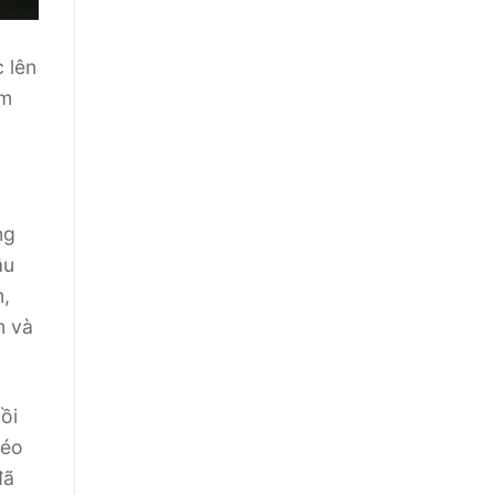
 lên
am
ng
âu
m,
m và
ồi
béo
đã