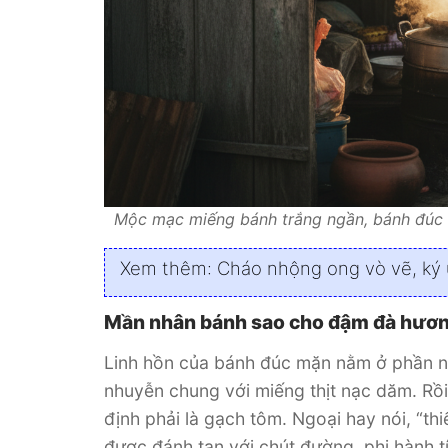
Mộc mạc miếng bánh trắng ngần, bánh đúc
Xem thêm:
Cháo nhộng ong vò vẽ, ký
Mần nhân bánh sao cho đậm đà hươn
Linh hồn của bánh đúc mặn nằm ở phần nhâ
nhuyễn chung với miếng thịt nạc dăm. Rồi
định phải là gạch tôm. Ngoại hay nói, “t
được đánh tan với chút đường, phi hành tí