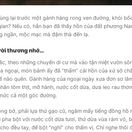
ùng lại trước một gánh hàng rong ven đường, khói bốc
 gian? Nếu có, hẳn bạn đã thấy hồn của đất phương N
g ngần, mộc mạc mà đậm thà đến lạ.
rời thương nhớ…
Bắc, theo những chuyến di cư mà vào tận miệt vườn sô
a ngoại, món bánh ấy đã “thấm” cái hồn của xứ sở ch
hể nào quên. Gánh hàng của ngoại ngày xưa đơn sơ lắ
nhân tôm thịt, mỡ hành, nước cốt dừa, dưa leo rau thơ
 nức cả một góc đường.
g bở, phải lựa thứ gạo cũ, ngâm mấy tiếng đồng hồ r
i pha bột với nước cốt dừa tươi, thứ dừa vừa rám vỏ, 
ho đều tay, để bột “nghỉ” cho thấm vị. Chỉ nghe thôi 