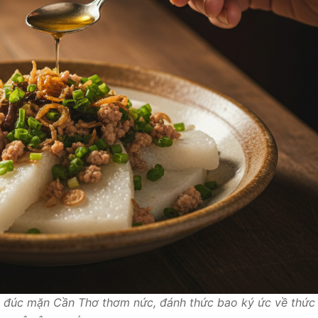
 đúc mặn Cần Thơ thơm nức, đánh thức bao ký ức về thức