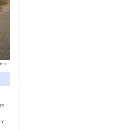
ên.
ằm
t
ôm