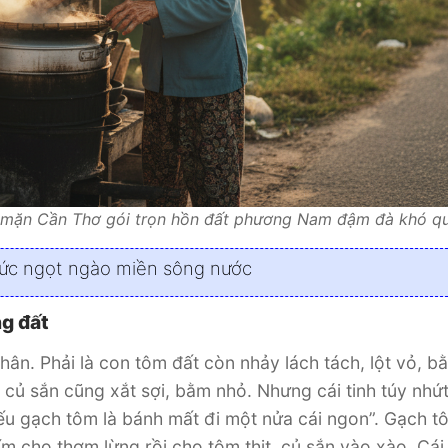
 mặn Cần Thơ gói trọn hồn đất phương Nam đậm đà khó qu
 ức ngọt ngào miền sông nước
g đất
n. Phải là con tôm đất còn nhảy lách tách, lột vỏ, b
 củ sắn cũng xắt sợi, bằm nhỏ. Nhưng cái tinh túy nhứ
hiếu gạch tôm là bánh mất đi một nửa cái ngon”. Gạch t
m cho thơm lừng rồi cho tôm thịt, củ sắn vào xào. Cái