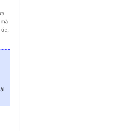
ưa
g mà
 ức,
ài