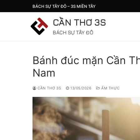
Chuyển
BÁCH SỰ TÂY ĐÔ – 3S MIỀN TÂY
đến
nội
CẦN THƠ 3S
dung
BÁCH SỰ TÂY ĐÔ
Bánh đúc mặn Cần Thơ
Nam
CẦN THƠ 3S
13/05/2026
ẨM THỰC