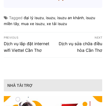
Tagged
đại lý isuzu
,
isuzu
,
isuzu an khánh
,
isuzu
miền tây
,
mua xe isuzu
,
xe tải isuzu
Điều
PREVIOUS
NEXT
hướng
Previous
Next
Dịch vụ lắp đặt internet
Dịch vụ sửa chữa điều
post:
post:
bài
wifi Viettel Cần Thơ
hòa Cần Thơ
viết
NHÀ TÀI TRỢ