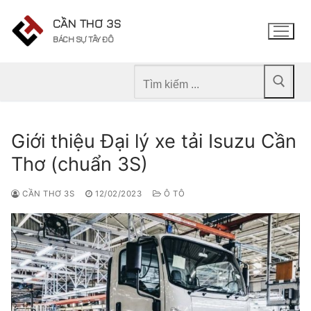
Chuyển
CẦN THƠ 3S
đến
BÁCH SỰ TÂY ĐÔ
nội
dung
Tìm
kiếm
cho:
Giới thiệu Đại lý xe tải Isuzu Cần
Thơ (chuẩn 3S)
CẦN THƠ 3S
12/02/2023
Ô TÔ