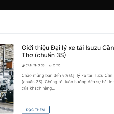
Tìm ki
Giới thiệu Đại lý xe tải Isuzu Cần
Thơ (chuẩn 3S)
CẦN THƠ 3S
Ô TÔ
Chào mừng bạn đến với Đại lý xe tải Isuzu Cần
(chuẩn 3S). Chúng tôi luôn hướng đến sự hài lò
của khách hàng…
ĐỌC THÊM