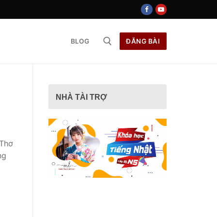
BLOG
ĐĂNG BÀI
ếm cho:
NHÀ TÀI TRỢ
 Thơ
ng