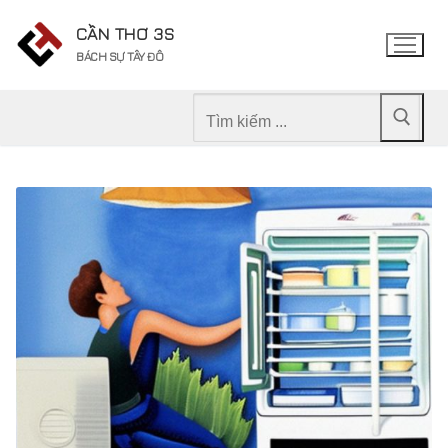
Chuyển
CẦN THƠ 3S
đến
BÁCH SỰ TÂY ĐÔ
nội
dung
Tìm
kiếm
cho: