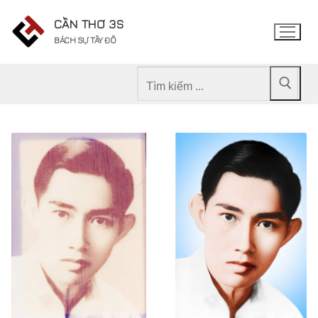
Chuyển
CẦN THƠ 3S
đến
BÁCH SỰ TÂY ĐÔ
nội
dung
Tìm
kiếm
cho: