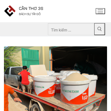
Chuyển
CẦN THƠ 3S
đến
BÁCH SỰ TÂY ĐÔ
nội
dung
Tìm
kiếm
cho: